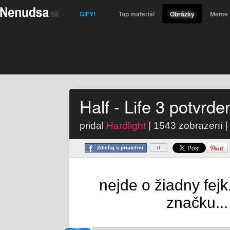
GIFY!
Top materiál
Obrázky
Meme
Half - Life 3 potvrde
pridal
Hardlight
| 1543 zobrazení |
Zdieľaj s priateľmi
0
nejde o žiadny fejk.
značku...