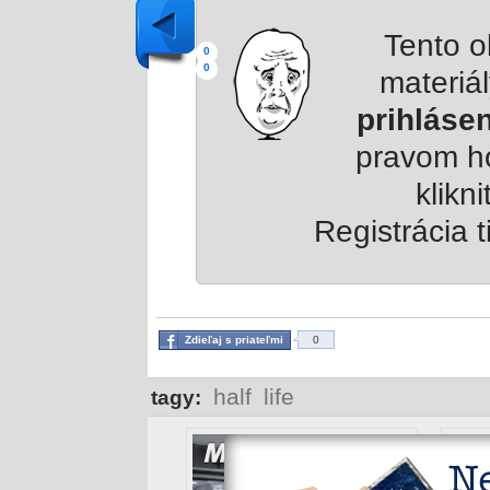
Tento 
0
0
materiá
prihláse
pravom h
klikni
Registrácia t
Zdieľaj s priateľmi
0
half
life
tagy: