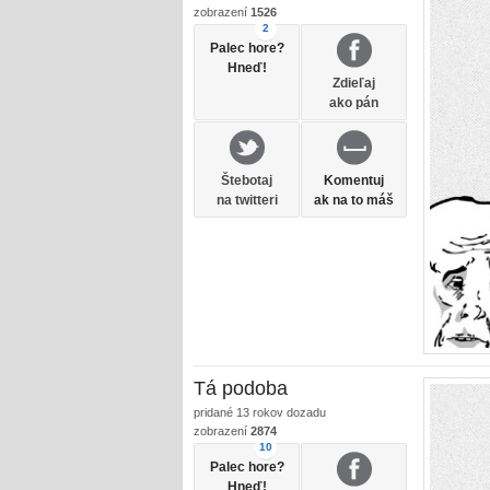
zobrazení
1526
2
Palec hore?
Hneď!
Zdieľaj
ako pán
Štebotaj
Komentuj
na twitteri
ak na to máš
Tá podoba
pridané
13 rokov dozadu
zobrazení
2874
10
Palec hore?
Hneď!