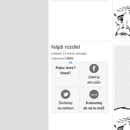
Nájdi rozdiel
pridané
13 rokov dozadu
zobrazení
6682
34
Palec hore?
Hneď!
Zdieľaj
ako pán
Štebotaj
Komentuj
na twitteri
ak na to máš