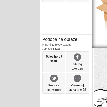
Podoba na obraze
pridané
12 rokov dozadu
zobrazení
1296
Palec hore?
Hneď!
Zdieľaj
ako pán
Štebotaj
Komentuj
na twitteri
ak na to máš