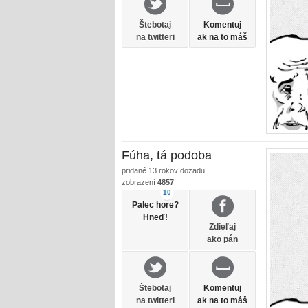
Štebotaj
Komentuj
na twitteri
ak na to máš
Fúha, tá podoba
pridané
13 rokov dozadu
zobrazení
4857
10
Palec hore?
Hneď!
Zdieľaj
ako pán
Štebotaj
Komentuj
na twitteri
ak na to máš