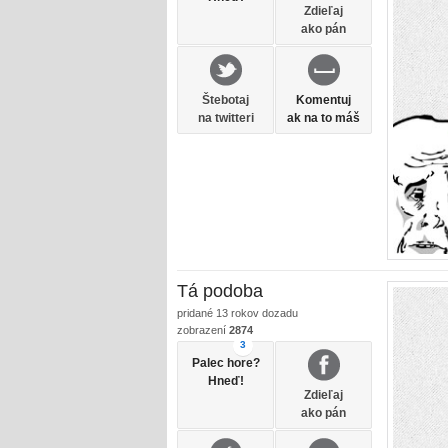
Zdieľaj
ako pán
Štebotaj
Komentuj
na twitteri
ak na to máš
Tá podoba
pridané
13 rokov dozadu
zobrazení
2874
3
Palec hore?
Hneď!
Zdieľaj
ako pán