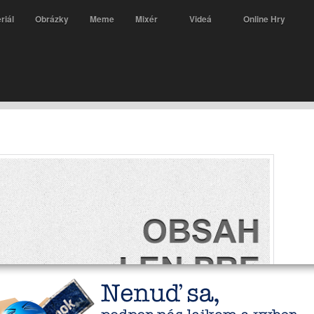
riál
Obrázky
Meme
Mixér
Videá
Online Hry