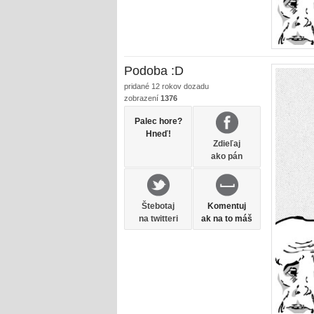
Podoba :D
pridané
12 rokov dozadu
zobrazení
1376
Palec hore?
Hneď!
Zdieľaj
ako pán
Štebotaj
Komentuj
na twitteri
ak na to máš