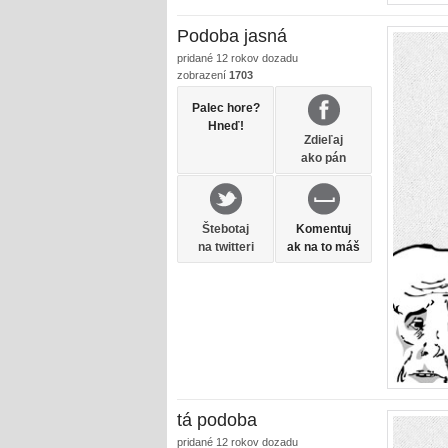
Podoba jasná
pridané
12 rokov dozadu
zobrazení
1703
Palec hore?
Hneď!
Zdieľaj
ako pán
Štebotaj
Komentuj
na twitteri
ak na to máš
tá podoba
pridané
12 rokov dozadu