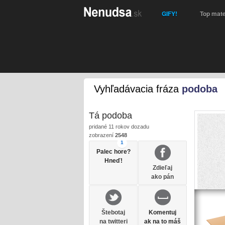
GIFY!
Top mate
Vyhľadávacia fráza
podoba
Tá podoba
pridané
11 rokov dozadu
zobrazení
2548
1
Palec hore?
Hneď!
Zdieľaj
ako pán
Štebotaj
Komentuj
na twitteri
ak na to máš