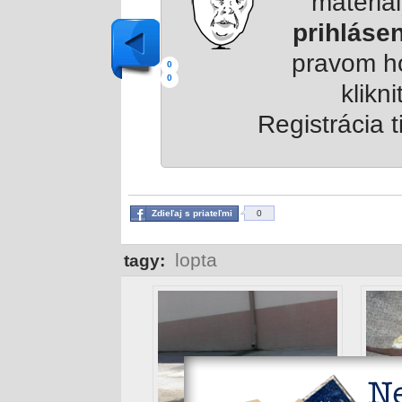
materiá
prihláse
pravom h
0
0
klikni
Registrácia t
Zdieľaj s priateľmi
0
lopta
tagy: