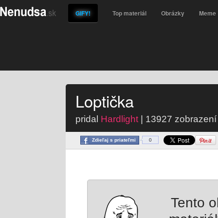
GIFY!
Top materiál
Obrázky
Meme
Loptička
pridal
Hardlight
| 13927 zobrazení 
Zdieľaj s priateľmi
0
Tento 