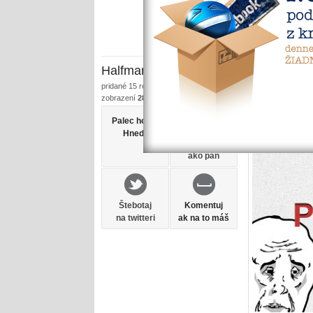
Halfman
pridané
15 rokov dozadu
zobrazení
2802
Palec hore?
Hneď!
Zdieľaj
ako pán
Štebotaj
Komentuj
na twitteri
ak na to máš