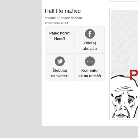
Half life naživo
pridané
18 rokov dozadu
zobrazení
2673
Palec hore?
Hneď!
Zdieľaj
ako pán
Štebotaj
Komentuj
na twitteri
ak na to máš