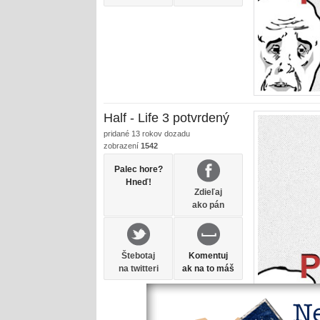
Half - Life 3 potvrdený
pridané
13 rokov dozadu
zobrazení
1542
Palec hore?
Hneď!
Zdieľaj
ako pán
Štebotaj
Komentuj
na twitteri
ak na to máš