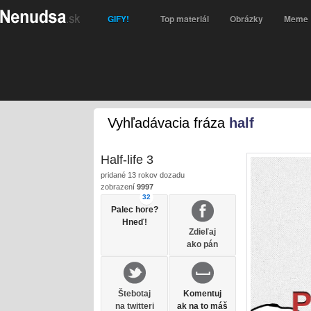
GIFY!
Top materiál
Obrázky
Meme
Vyhľadávacia fráza
half
Half-life 3
pridané
13 rokov dozadu
zobrazení
9997
32
Palec hore?
Hneď!
Zdieľaj
ako pán
Štebotaj
Komentuj
na twitteri
ak na to máš