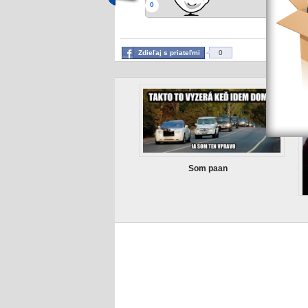
0
Zdieľaj s priateľmi
0
pivo
tagy:
Som paan