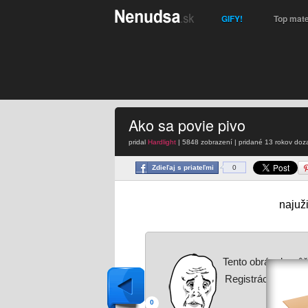
GIFY!
Top mate
Ako sa povie pivo
pridal
Hardlight
| 5848 zobrazení | pridané
13 rokov doz
Zdieľaj s priateľmi
0
najuž
Tento obrázok môž
Registráciu nájdet
0