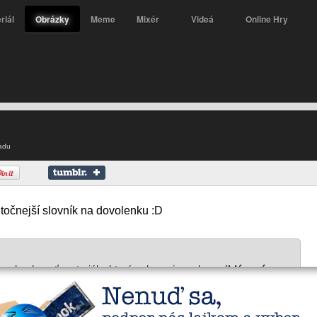
riál
Obrázky
Meme
Mixér
Videá
Online Hry
adu
itočnejší slovník na dovolenku :D
e obsahovať materiály, ktoré zobrazujeme len
prihláseným
.
e v pravom hornom rohu v menu, alebo kliknite na tento text.
Registrácia ti zaberie pár sekúnd ;-)