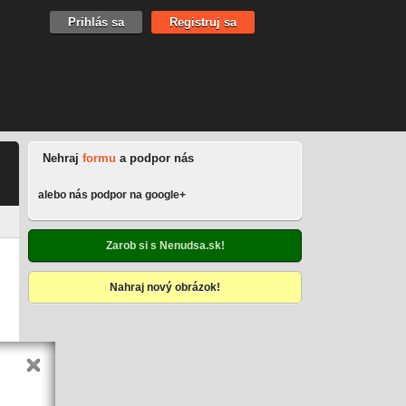
Prihlás sa
Registruj sa
Nehraj
formu
a podpor nás
alebo nás podpor na google+
Zarob si s Nenudsa.sk!
Nahraj nový obrázok!