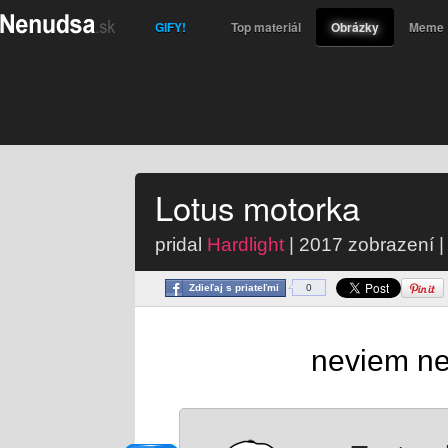
GIFY!
Top materiál
Obrázky
Meme
Lotus motorka
pridal
Hardlight
| 2017 zobrazení |
Zdieľaj s priateľmi
0
neviem ne