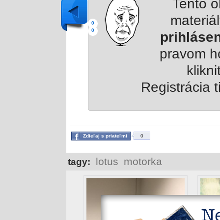
Tento 
materiá
0
0
prihláse
pravom h
klikni
Registrácia t
Zdieľaj s priateľmi
0
lotus
motorka
tagy: